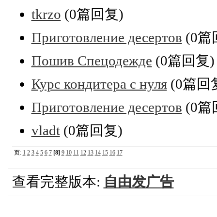
tkrzo
(0篇回复)
Приготовление десертов
(0篇
Пошив Спецодежде
(0篇回复)
Курс кондитера с нуля
(0篇回
Приготовление десертов
(0篇
vladt
(0篇回复)
页:
1
2
3
4
5
6
7
[8]
9
10
11
12
13
14
15
16
17
查看完整版本:
自由发广告