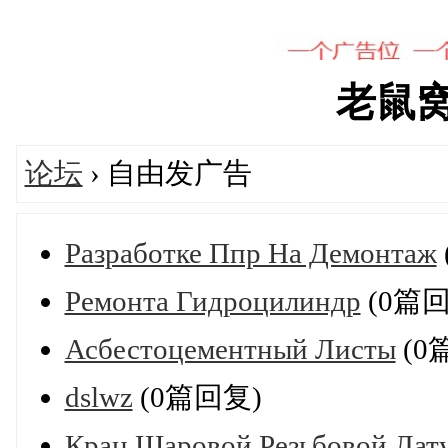
老鼠窝's
论坛
› 自由发广告
Разработке Ппр На Демонтаж
Ремонта Гидроцилиндр
(0篇回
Асбестоцементный Листы
(0
dslwz
(0篇回复)
Кран Шаровой Резьбовой Лат