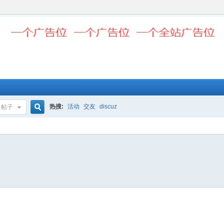
热搜:
活动
交友
discuz
帖子
搜
索