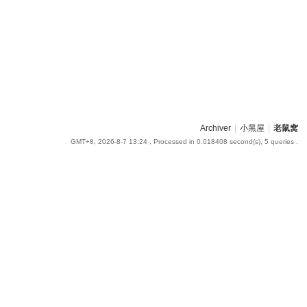
Archiver
|
小黑屋
|
老鼠窝
GMT+8, 2026-8-7 13:24
, Processed in 0.018408 second(s), 5 queries .