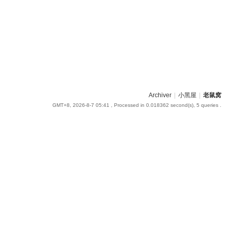
Archiver
|
小黑屋
|
老鼠窝
GMT+8, 2026-8-7 05:41
, Processed in 0.018362 second(s), 5 queries .