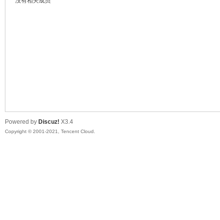
没有相关成员
鼠
Powered by
Discuz!
X3.4
Copyright © 2001-2021, Tencent Cloud.
窝