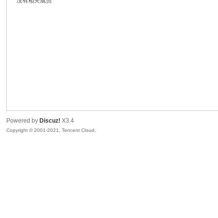
没有相关成员
鼠
Powered by
Discuz!
X3.4
Copyright © 2001-2021, Tencent Cloud.
窝