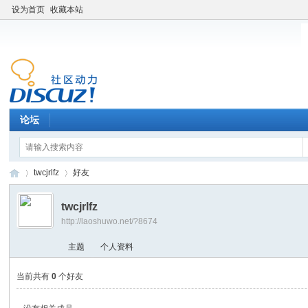
设为首页
收藏本站
论坛
twcjrlfz
好友
twcjrlfz
http://laoshuwo.net/?8674
老
›
›
主题
个人资料
当前共有
0
个好友