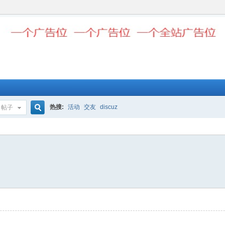
热搜:
活动
交友
discuz
帖子
搜
索