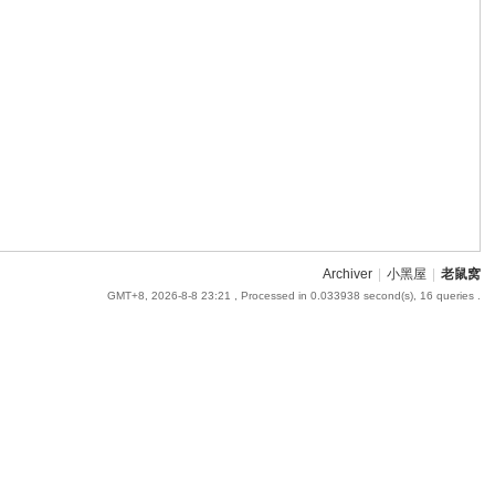
Archiver
|
小黑屋
|
老鼠窝
GMT+8, 2026-8-8 23:21
, Processed in 0.033938 second(s), 16 queries .