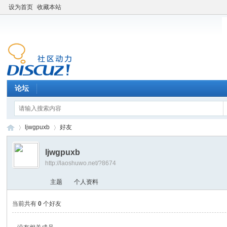
设为首页
收藏本站
论坛
ljwgpuxb
好友
ljwgpuxb
http://laoshuwo.net/?8674
老
›
›
主题
个人资料
当前共有
0
个好友