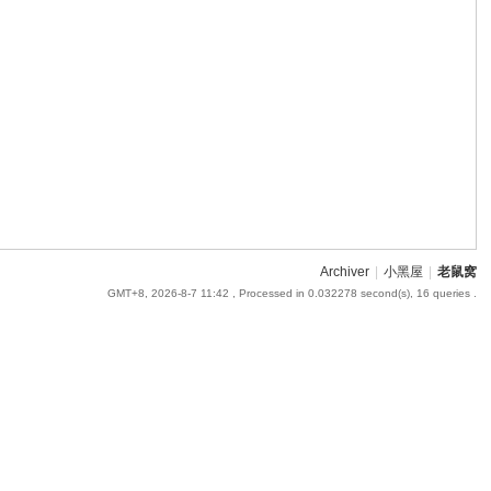
Archiver
|
小黑屋
|
老鼠窝
GMT+8, 2026-8-7 11:42
, Processed in 0.032278 second(s), 16 queries .