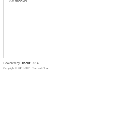
没有相关成员
鼠
Powered by
Discuz!
X3.4
Copyright © 2001-2021, Tencent Cloud.
窝