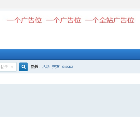
热搜:
活动
交友
discuz
帖子
搜
索