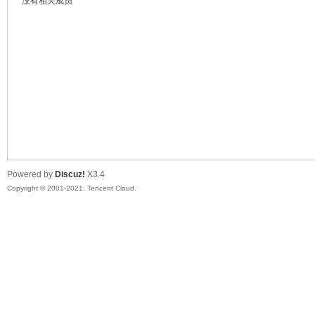
没有相关成员
鼠
Powered by
Discuz!
X3.4
Copyright © 2001-2021, Tencent Cloud.
窝