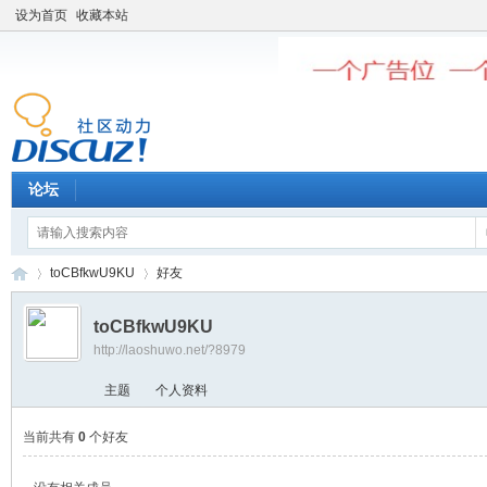
设为首页
收藏本站
论坛
toCBfkwU9KU
好友
toCBfkwU9KU
http://laoshuwo.net/?8979
老
›
›
主题
个人资料
当前共有
0
个好友