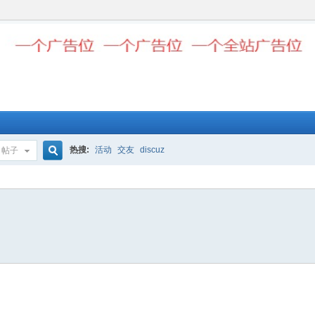
热搜:
活动
交友
discuz
帖子
搜
索