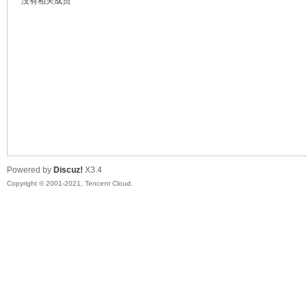
没有相关成员
鼠
Powered by
Discuz!
X3.4
Copyright © 2001-2021, Tencent Cloud.
窝