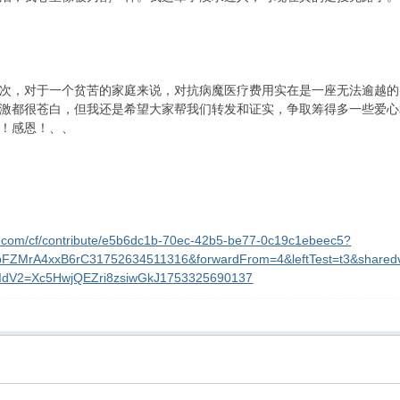
次，对于一个贫苦的家庭来说，对抗病魔医疗费用实在是一座无法逾越的
激都很苍白，但我还是希望大家帮我们转发和证实，争取筹得多一些爱心
！感恩！、、
u.com/cf/contribute/e5b6dc1b-70ec-42b5-be77-0c19c1ebeec5?
4pFZMrA4xxB6rC31752634511316&forwardFrom=4&leftTest=t3&share
IdV2=Xc5HwjQEZri8zsiwGkJ1753325690137