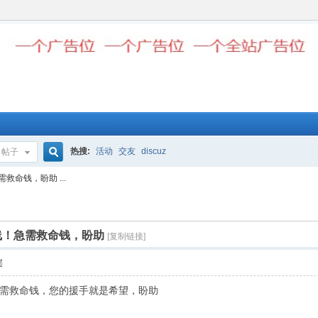
热搜:
活动
交友
discuz
帖子
搜
命钱，盼助 ...
索
线！急需救命钱，盼助
[复制链接]
层
需救命钱，您的援手就是希望，盼助