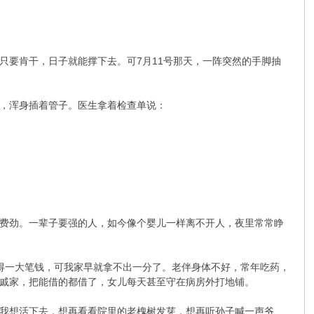
只要肯干，日子就能撑下去。可7月11号那天，一阵突然的手脚抽
，浑身插着管子。医生拿着检查单说：
费劲。一辈子要强的人，如今像个婴儿一样离不开人，夜里常常睁
得一大笔钱，可我家早就拿不出一分了。老伴身体不好，常年吃药，
戚家，把能借的都借了，女儿每天甚至守在病房外打地铺。
我想活下去，想再看看院里的老槐树发芽，想再听孙子喊一声爷