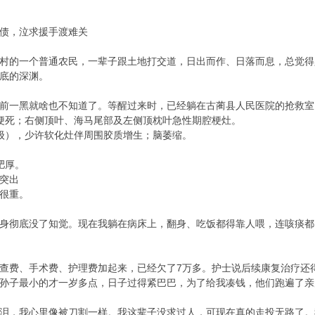
债，泣求援手渡难关
村的一个普通农民，一辈子跟土地打交道，日出而作、日落而息，总觉得
底的深渊。
前一黑就啥也不知道了。等醒过来时，已经躺在古蔺县人民医院的抢救室
梗死；右侧顶叶、海马尾部及左侧顶枕叶急性期腔梗灶。
s 2级），少许软化灶伴周围胶质增生；脑萎缩。
肥厚。
膨突出
很重。
身彻底没了知觉。现在我躺在病床上，翻身、吃饭都得靠人喂，连咳痰都
查费、手术费、护理费加起来，已经欠了7万多。护士说后续康复治疗还
孙子最小的才一岁多点，日子过得紧巴巴，为了给我凑钱，他们跑遍了亲
泪，我心里像被刀割一样。我这辈子没求过人，可现在真的走投无路了。