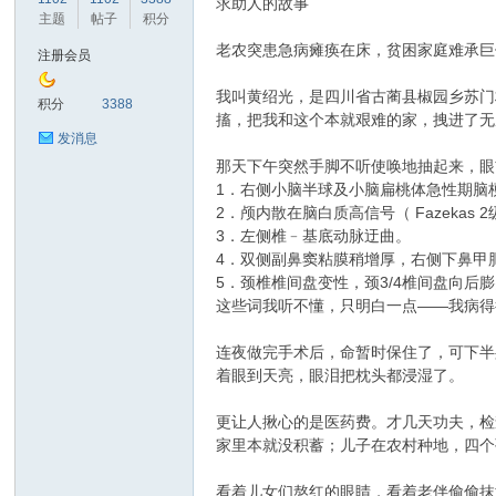
求助人的故事
主题
帖子
积分
老农突患急病瘫痪在床，贫困家庭难承巨
注册会员
我叫黄绍光，是四川省古蔺县椒园乡苏门
鼠
积分
3388
搐，把我和这个本就艰难的家，拽进了无
发消息
那天下午突然手脚不听使唤地抽起来，眼
1．右侧小脑半球及小脑扁桃体急性期脑
2．颅内散在脑白质高信号（ Fazeka
3．左侧椎﹣基底动脉迂曲。
4．双侧副鼻窦粘膜稍增厚，右侧下鼻甲
5．颈椎椎间盘变性，颈3/4椎间盘向后
这些词我听不懂，只明白一点——我病得
窝
连夜做完手术后，命暂时保住了，可下半
着眼到天亮，眼泪把枕头都浸湿了。
更让人揪心的是医药费。才几天功夫，检
家里本就没积蓄；儿子在农村种地，四个
看着儿女们熬红的眼睛，看着老伴偷偷抹