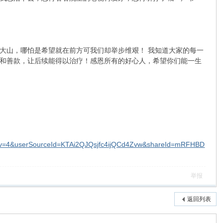
大山，哪怕是希望就在前方可我们却举步维艰！ 我知道大家的每一
和善款，让后续能得以治疗！感恩所有的好心人，希望你们能一生
dv=4&userSourceId=KTAi2QJQsjfc4ijQCd4Zvw&shareId=mRFHBD
举报
返回列表