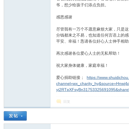
爷，想少给孩子们添点负担。
感恩感谢
尽管我有一万个不愿意麻烦大家，只是这
分钱都来之不易，也知道任何言语上的感
平安、幸福！恳请各位好心人士伸手相助
再次感谢各位爱心人士的无私帮助！
祝大家身体健康，家庭幸福！
爱心捐助链接；
https://www.shuidicho
channel=wx_charity_hy&source=Hnwj
yi2RTpXFsyBn31753325691095&share
回复