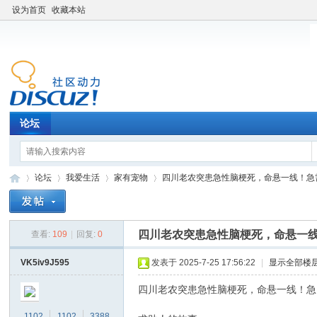
设为首页
收藏本站
论坛
论坛
我爱生活
家有宠物
四川老农突患急性脑梗死，命悬一线！急需救
四川老农突患急性脑梗死，命悬一
查看:
109
|
回复:
0
老
»
›
›
›
VK5iv9J595
发表于 2025-7-25 17:56:22
|
显示全部楼
四川老农突患急性脑梗死，命悬一线！急
1102
1102
3388