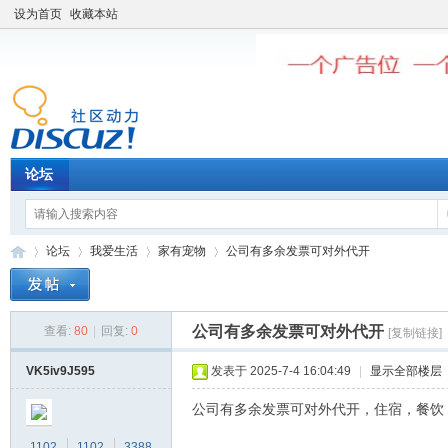
设为首页
收藏本站
论坛
论坛
我爱生活
家有宠物
公司有多余发票可对外代开
公司有多余发票可对外代开
查看:
80
|
回复:
0
[复制链接]
老
»
›
›
›
VK5iv9J595
发表于 2025-7-4 16:04:49
|
显示全部楼层
公司有多余发票可对外代开，住宿，餐饮，五金
1102
1102
3388