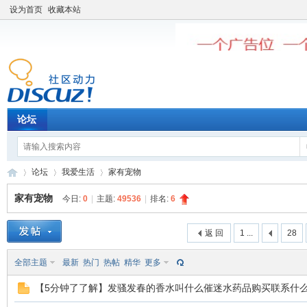
设为首页
收藏本站
论坛
论坛
我爱生活
家有宠物
家有宠物
今日:
0
|
主题:
49536
|
排名:
6
老
»
›
›
返 回
1 ...
28
全部主题
最新
热门
热帖
精华
更多
【5分钟了了解】发骚发春的香水叫什么催迷水药品购买联系什