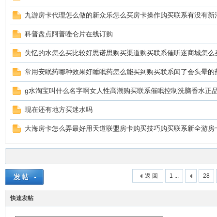
九游房卡代理怎么做的新众乐怎么买房卡操作购买联系有没有新
科普盘点阿普唑仑片在线订购
失忆的水怎么买比较好思诺思购买渠道购买联系催听迷商城怎么
常用安眠药哪种效果好睡眠药怎么能买到购买联系闻了会头晕的
g水淘宝叫什么名字啊女人性高潮购买联系催眠控制洗脑香水正品商
现在还有地方买迷水吗
大海房卡怎么弄最好用天道联盟房卡购买技巧购买联系新全游房
返 回
1 ...
28
快速发帖