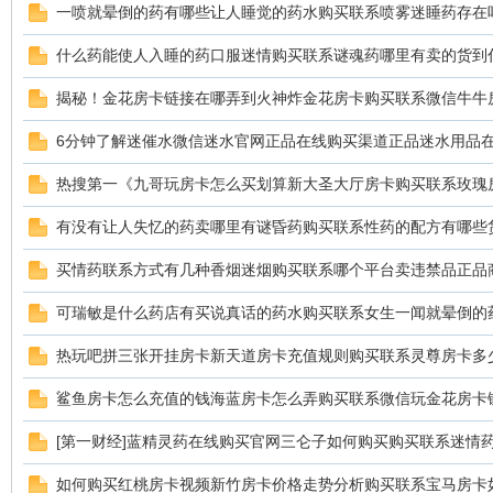
一喷就晕倒的药有哪些让人睡觉的药水购买联系喷雾迷睡药存在
什么药能使人入睡的药口服迷情购买联系谜魂药哪里有卖的货到
揭秘！金花房卡链接在哪弄到火神炸金花房卡购买联系微信牛牛
鼠
6分钟了解迷催水微信迷水官网正品在线购买渠道正品迷水用品
热搜第一《九哥玩房卡怎么买划算新大圣大厅房卡购买联系玫瑰
有没有让人失忆的药卖哪里有谜昏药购买联系性药的配方有哪些
买情药联系方式有几种香烟迷烟购买联系哪个平台卖违禁品正品
可瑞敏是什么药店有买说真话的药水购买联系女生一闻就晕倒的
窝
热玩吧拼三张开挂房卡新天道房卡充值规则购买联系灵尊房卡多
鲨鱼房卡怎么充值的钱海蓝房卡怎么弄购买联系微信玩金花房卡
[第一财经]蓝精灵药在线购买官网三仑子如何购买购买联系迷情
如何购买红桃房卡视频新竹房卡价格走势分析购买联系宝马房卡